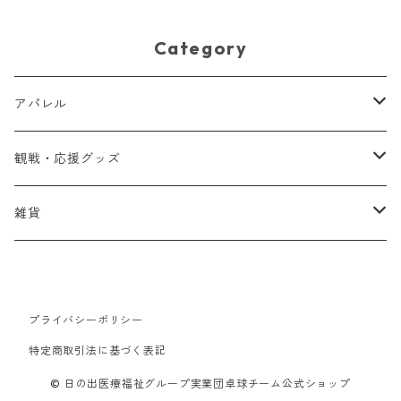
Category
アパレル
Tシャツ
観戦・応援グッズ
タオル
雑貨
クリアファイル
プライバシーポリシー
特定商取引法に基づく表記
© 日の出医療福祉グループ実業団卓球チーム公式ショップ