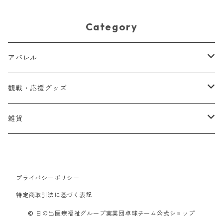
Category
アパレル
Tシャツ
観戦・応援グッズ
タオル
雑貨
クリアファイル
プライバシーポリシー
特定商取引法に基づく表記
© 日の出医療福祉グループ実業団卓球チーム公式ショップ